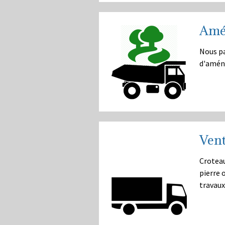
Amé
Nous pa
d'amén
Vent
Croteau
pierre 
travaux